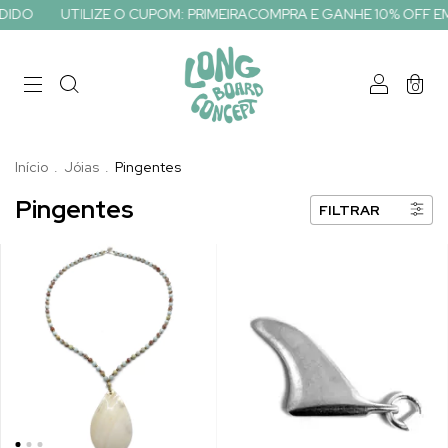
DIDO
UTILIZE O CUPOM: PRIMEIRACOMPRA E GANHE 10% OFF EM 
0
Início
.
Jóias
.
Pingentes
Pingentes
FILTRAR