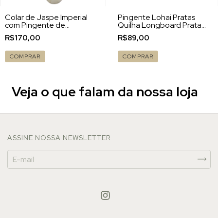
Colar de Jaspe Imperial
Pingente Lohai Pratas
com Pingente de
Quilha Longboard Prata
Madrepérola Longboard
925
R$170,00
R$89,00
Concept
COMPRAR
Veja o que falam da nossa loja
ASSINE NOSSA NEWSLETTER