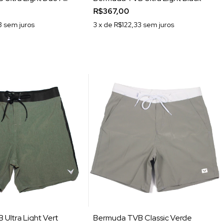
R$367,00
3
sem juros
3
x de
R$122,33
sem juros
Ultra Light Vert
Bermuda TVB Classic Verde