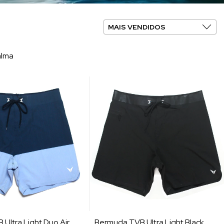
alma
Ultra Light Duo Air
Bermuda TVB Ultra Light Black