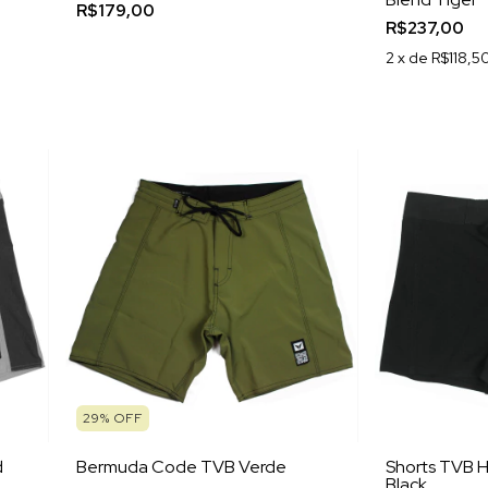
R$179,00
R$237,00
2
x de
R$118,5
29
%
OFF
d
Bermuda Code TVB Verde
Shorts TVB H
Black