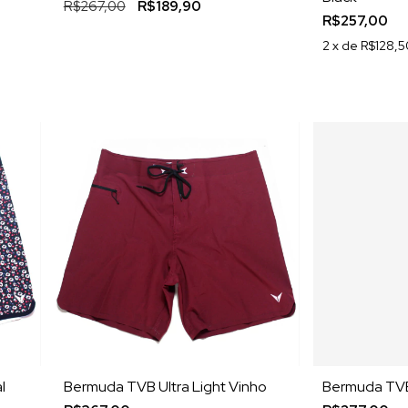
R$267,00
R$189,90
R$257,00
2
x de
R$128,5
l
Bermuda TVB Ultra Light Vinho
Bermuda TVB 