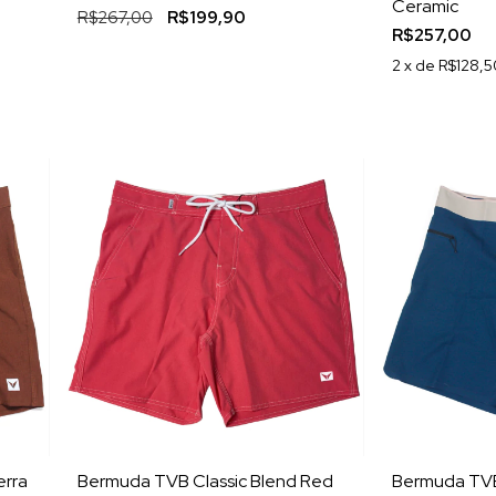
Ceramic
R$267,00
R$199,90
R$257,00
2
x de
R$128,5
erra
Bermuda TVB Classic Blend Red
Bermuda TVB 