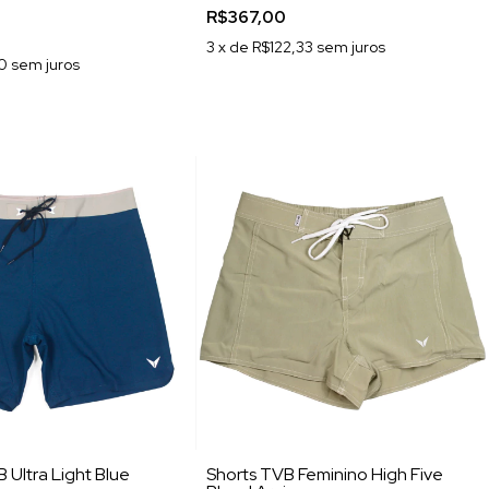
R$367,00
3
x de
R$122,33
sem juros
0
sem juros
Ultra Light Blue
Shorts TVB Feminino High Five