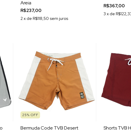
Areia
R$367,00
R$237,00
3
x de
R$122,3
2
x de
R$118,50
sem juros
25
%
OFF
no
Bermuda Code TVB Desert
Shorts TVB H