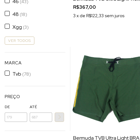
46
(43)
R$367,00
48
(18)
3
x de
R$122,33
sem juros
Xgg
(3)
VER TODOS
MARCA
Tvb
(78)
PREÇO
DE
ATÉ
Bermuda TVB Ultra Light BRA