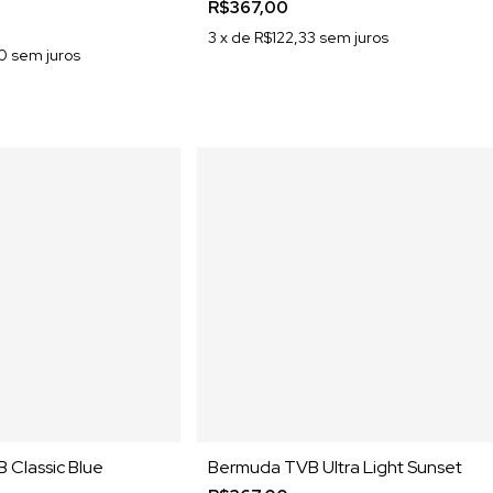
R$367,00
3
x de
R$122,33
sem juros
0
sem juros
Classic Blue
Bermuda TVB Ultra Light Sunset