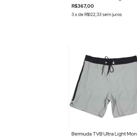
R$367,00
3
x de
R$122,33
sem juros
Bermuda TVB Ultra Light Mo