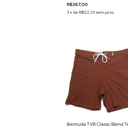
R$367,00
3
x de
R$122,33
sem juros
Bermuda TVB Classic Blend T