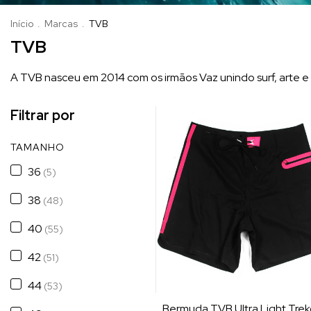
Início
.
Marcas
.
TVB
TVB
A TVB nasceu em 2014 com os irmãos Vaz unindo surf, arte e l
Filtrar por
TAMANHO
36
(5)
38
(48)
40
(55)
42
(51)
44
(53)
Bermuda TVB Ultra Light Tre