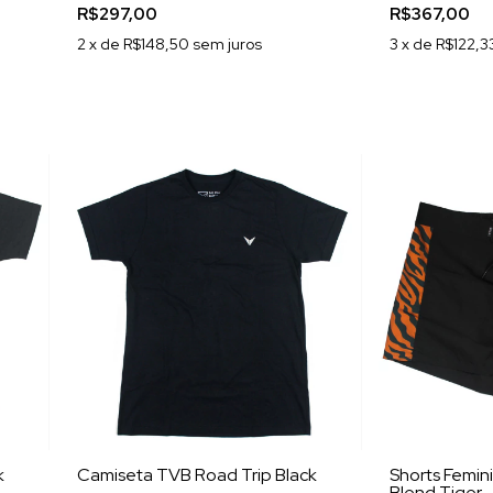
R$297,00
R$367,00
2
x de
R$148,50
sem juros
3
x de
R$122,3
k
Camiseta TVB Road Trip Black
Shorts Femin
Blend Tiger