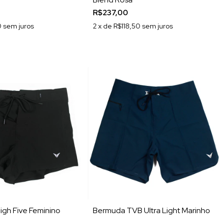
R$237,00
0
sem juros
2
x de
R$118,50
sem juros
igh Five Feminino
Bermuda TVB Ultra Light Marinho