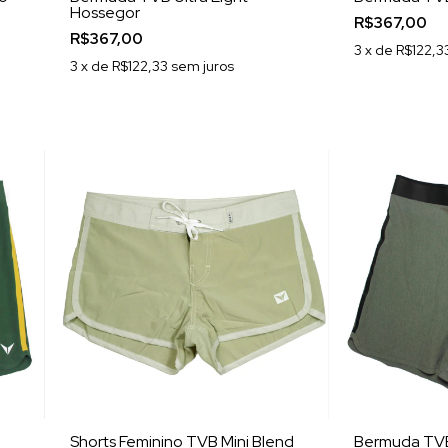
Hossegor
R$367,00
R$367,00
3
x de
R$122,3
3
x de
R$122,33
sem juros
Shorts Feminino TVB Mini Blend
Bermuda TVB 