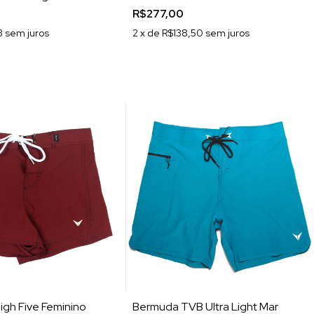
R$277,00
3
sem juros
2
x de
R$138,50
sem juros
igh Five Feminino
Bermuda TVB Ultra Light Mar