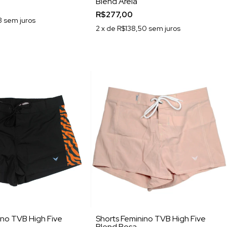
Blend Areia
R$277,00
3
sem juros
2
x de
R$138,50
sem juros
ino TVB High Five
Shorts Feminino TVB High Five
Blend Rosa