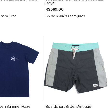
Royal
R$689,00
5
sem juros
6
x de
R$114,83
sem juros
rden Summer Haze
Boardshort Birden Antique