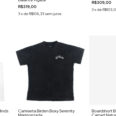
R$309,00
R$319,00
3
x de
R$103,
3
x de
R$106,33
sem juros
Minds
Camiseta Birden Boxy Serenity
Boardshort B
Marmorizada
Carpet Natu