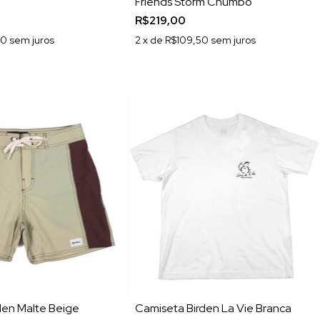
Friends Storm Chumbo
R$219,00
00
sem juros
2
x de
R$109,50
sem juros
den Malte Beige
Camiseta Birden La Vie Branca