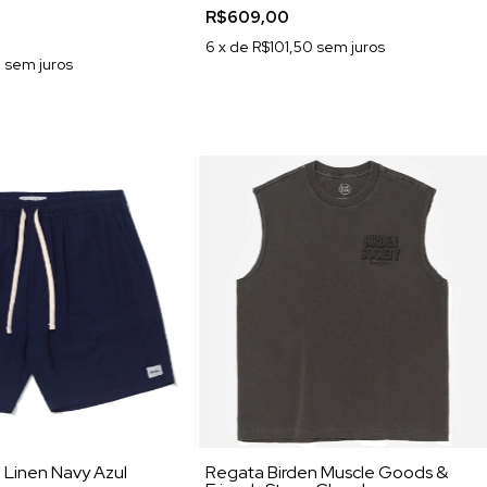
R$609,00
6
x de
R$101,50
sem juros
5
sem juros
n Linen Navy Azul
Regata Birden Muscle Goods &