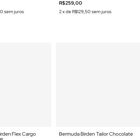
R$259,00
00
sem juros
2
x de
R$129,50
sem juros
irden Flex Cargo
Bermuda Birden Tailor Chocolate
re