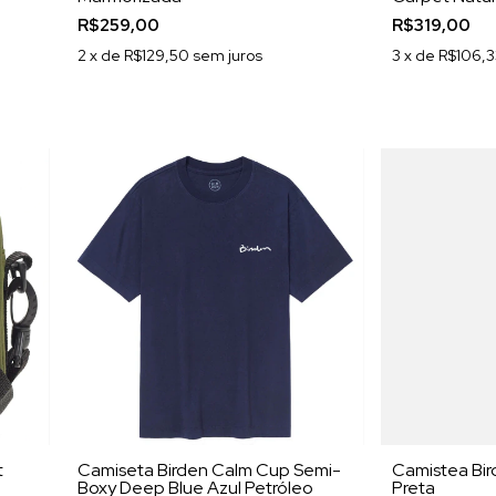
R$259,00
R$319,00
2
x de
R$129,50
sem juros
3
x de
R$106,3
t
Camiseta Birden Calm Cup Semi-
Camistea Bird
Boxy Deep Blue Azul Petróleo
Preta