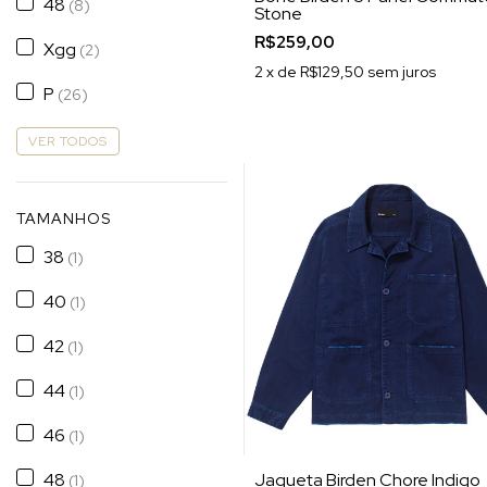
48
(8)
Stone
R$259,00
Xgg
(2)
2
x de
R$129,50
sem juros
P
(26)
VER TODOS
TAMANHOS
38
(1)
40
(1)
42
(1)
44
(1)
46
(1)
Jaqueta Birden Chore Indigo
48
(1)