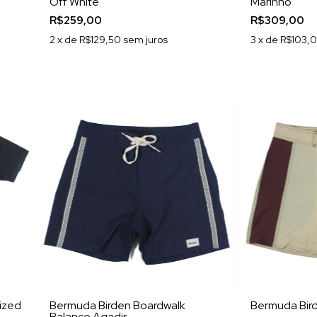
Off White
Marinho
R$259,00
R$309,00
2
x de
R$129,50
sem juros
3
x de
R$103,
ized
Bermuda Birden Boardwalk
Bermuda Bir
Balance Agadir