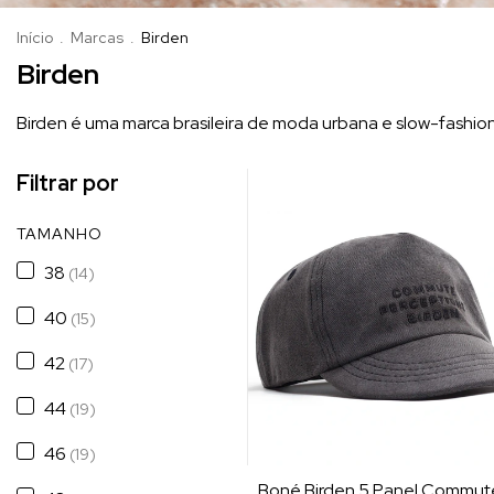
Início
.
Marcas
.
Birden
Birden
Birden é uma marca brasileira de moda urbana e slow-fashio
Filtrar por
TAMANHO
38
(14)
40
(15)
42
(17)
44
(19)
46
(19)
Boné Birden 5 Panel Commut