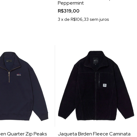
Peppermint
R$319,00
3
x de
R$106,33
sem juros
en Quarter Zip Peaks
Jaqueta Birden Fleece Caminata