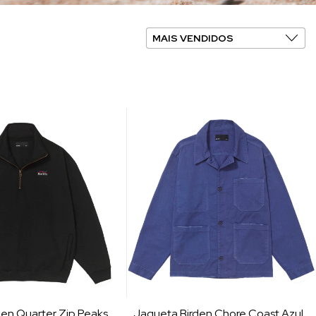
en Quarter Zip Peaks
Jaqueta Birden Chore Coast Azul