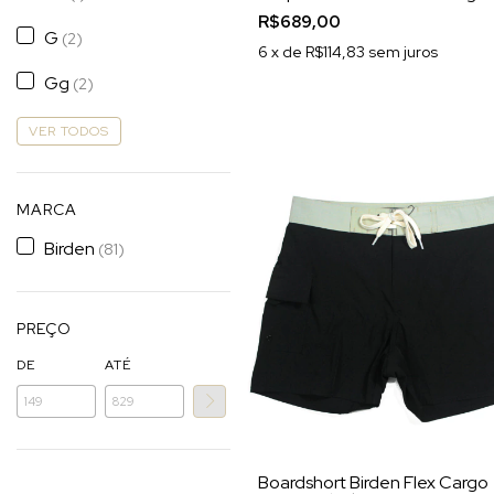
R$689,00
G
(2)
6
x de
R$114,83
sem juros
Gg
(2)
VER TODOS
MARCA
Birden
(81)
PREÇO
DE
ATÉ
Boardshort Birden Flex Cargo