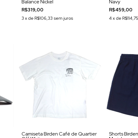
Balance Nickel
Navy
R$319,00
R$459,00
3
x de
R$106,33
sem juros
4
x de
R$114,7
Camiseta Birden Café de Quartier
Shorts Birde