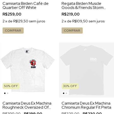
Camiseta Birden Café de
Regata Birden Muscle
Quartier Off White
Goods & Friends Storm
Chumbo
R$259,00
R$219,00
2
x de
R$129,50
sem juros
2
x de
R$109,50
sem juros
COMPRAR
COMPRAR
50
%
OFF
30
%
OFF
Camiseta Deus Ex Machina
Camiseta Deus Ex Machina
Roughneck Oversized Off
Chromium Regular Fit Preta
White