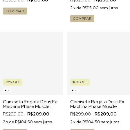
R$399,00
R$199,00
R$329,00
R$230,00
2
x de
R$115,00
sem juros
COMPRAR
COMPRAR
30
%
OFF
30
%
OFF
Camiseta Regata Deus Ex
Camiseta Regata Deus Ex
Machina Phase Muscle
Machina Phase Muscle
Regular Fit Preta
Dirty White
R$299,00
R$209,00
R$299,00
R$209,00
2
x de
R$104,50
sem juros
2
x de
R$104,50
sem juros