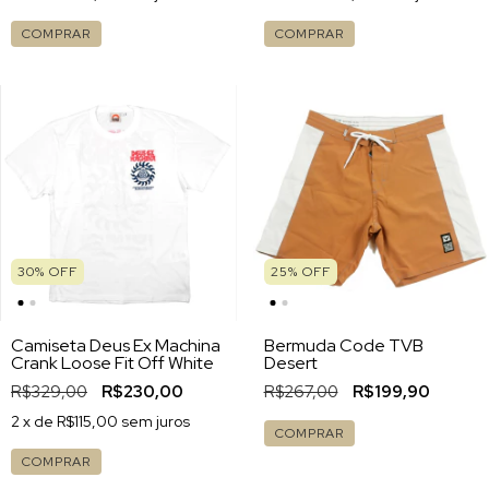
COMPRAR
COMPRAR
30
%
OFF
25
%
OFF
Camiseta Deus Ex Machina
Bermuda Code TVB
Crank Loose Fit Off White
Desert
R$329,00
R$230,00
R$267,00
R$199,90
2
x de
R$115,00
sem juros
COMPRAR
COMPRAR