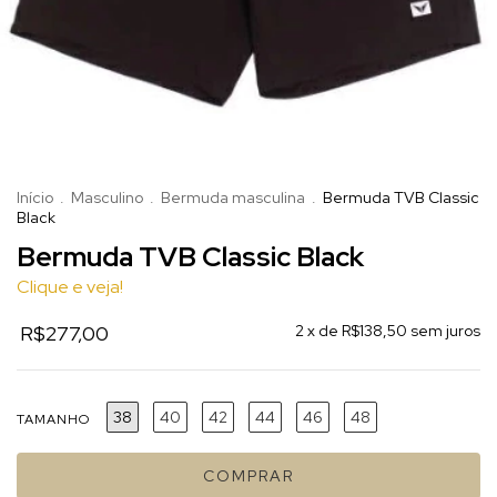
Início
.
Masculino
.
Bermuda masculina
.
Bermuda TVB Classic
Black
Bermuda TVB Classic Black
Clique e veja!
R$277,00
2
x de
R$138,50
sem juros
38
40
42
44
46
48
TAMANHO