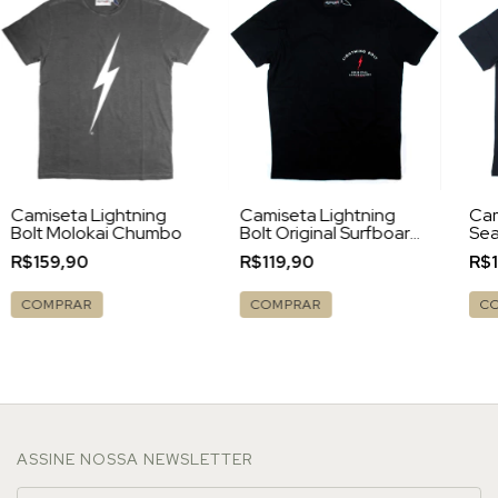
Camiseta Lightning
Camiseta Lightning
Cam
Bolt Molokai Chumbo
Bolt Original Surfboards
Sea
Black
Bla
R$159,90
R$119,90
R$
COMPRAR
COMPRAR
C
ASSINE NOSSA NEWSLETTER