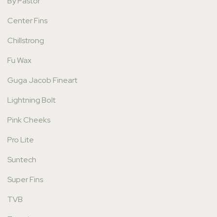
By Pastor
Center Fins
Chillstrong
Fu Wax
Guga Jacob Fineart
Lightning Bolt
Pink Cheeks
Pro Lite
Suntech
Super Fins
TVB