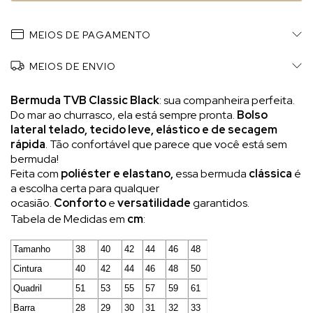
MEIOS DE PAGAMENTO
MEIOS DE ENVIO
Bermuda TVB Classic Black
: sua companheira perfeita.
Do mar ao churrasco, ela está sempre pronta.
Bolso
lateral telado, tecido leve, elástico e de secagem
rápida
. Tão confortável que parece que você está sem
bermuda!
Feita com
poliéster e elastano,
essa bermuda
clássica
é
a escolha certa para qualquer
ocasião.
Conforto
e
versatilidade
garantidos.
Tabela de Medidas em
cm
:
Tamanho
38
40
42
44
46
48
Cintura
40
42
44
46
48
50
Quadril
51
53
55
57
59
61
Barra
28
29
30
31
32
33