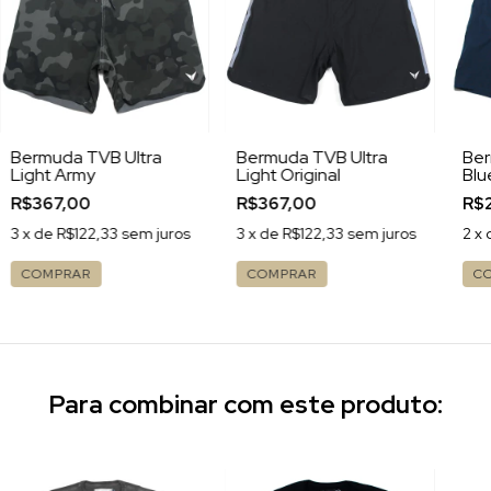
Bermuda TVB Ultra
Bermuda TVB Ultra
Ber
Light Army
Light Original
Blu
R$367,00
R$367,00
R$
3
x de
R$122,33
sem juros
3
x de
R$122,33
sem juros
2
x 
COMPRAR
COMPRAR
C
Para combinar com este produto: