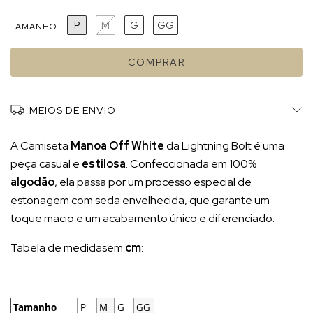
P
M
G
GG
TAMANHO
MEIOS DE ENVIO
A Camiseta
Manoa Off White
da Lightning Bolt é uma
peça casual e
estilosa
. Confeccionada em 100%
algodão
, ela passa por um processo especial de
estonagem com seda envelhecida, que garante um
toque macio e um acabamento único e diferenciado.
Tabela de medidasem
cm
:
Tamanho
P
M
G
GG