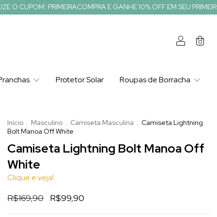
PRIMEIRACOMPRA E GANHE 10% OFF EM SEU PRIMEIRO PEDIDO
UT
0
Pranchas
Protetor Solar
Roupas de Borracha
Início
.
Masculino
.
Camiseta Masculina
.
Camiseta Lightning
Bolt Manoa Off White
Camiseta Lightning Bolt Manoa Off
White
Clique e veja!
R$169,90
R$99,90