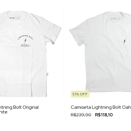
51
%
OFF
tning Bolt Original
Camiseta Lightning Bolt Oah
hite
R$239,90
R$118,10