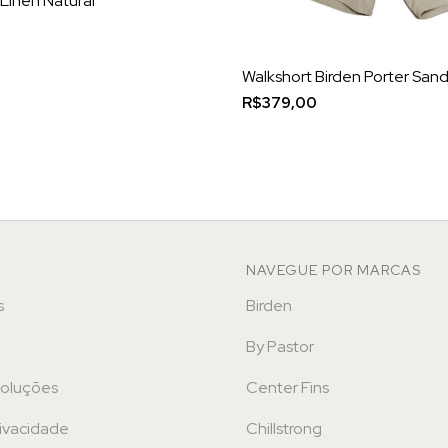
 Linen Natural
Walkshort Birden Porter San
R$379,00
NAVEGUE POR MARCAS
s
Birden
By Pastor
voluções
Center Fins
rivacidade
Chillstrong