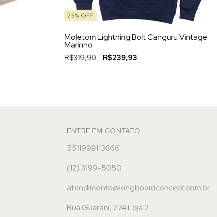
25
%
OFF
d
Moletom Lightning Bolt Canguru Vintage
Marinho
R$319,90
R$239,93
ENTRE EM CONTATO
5511999113666
(12) 3199-5050
atendimento@longboardconcept.com.br
Rua Guarani, 774 Loja 2