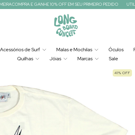
 GANHE 10% OFF EM SEU PRIMEIRO PEDIDO
UTILIZE O CUPOM: 
Acessórios de Surf
Malas e Mochilas
Óculos
Quilhas
Jóias
Marcas
Sale
41
%
OFF