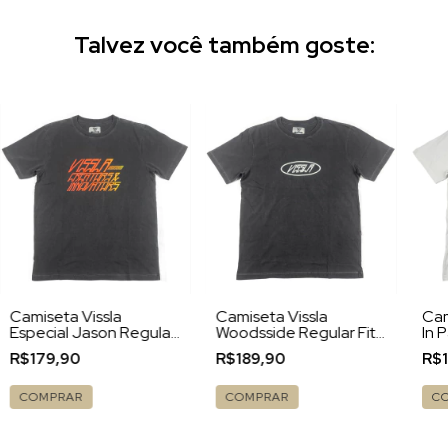
Talvez você também goste:
Camiseta Vissla
Camiseta Vissla
Cam
Especial Jason Regular
Woodsside Regular Fit
In 
Fit Preto
Preto
Off
R$179,90
R$189,90
R$
COMPRAR
COMPRAR
C