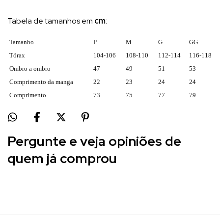
Tabela de tamanhos em
cm
:
Tamanho
P
M
G
GG
Tórax
104-106
108-110
112-114
116-118
Ombro a ombro
47
49
51
53
Comprimento da manga
22
23
24
24
Comprimento
73
75
77
79
Pergunte e veja opiniões de
quem já comprou