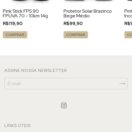
Pink Stick FPS 90
Protetor Solar Brazinco
Pro
FPUVA 70 - 10km 14g
Bege Médio
Inc
R$119,90
R$99,90
R$
COMPRAR
C
ASSINE NOSSA NEWSLETTER
LINKS ÚTEIS