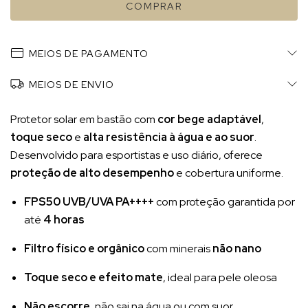
MEIOS DE PAGAMENTO
MEIOS DE ENVIO
Protetor solar em bastão com
cor bege adaptável
,
toque seco
e
alta resistência à água e ao suor
.
Desenvolvido para esportistas e uso diário, oferece
proteção de alto desempenho
e cobertura uniforme.
FPS50 UVB/UVA PA++++
com proteção garantida por
até
4 horas
Filtro físico e orgânico
com minerais
não nano
Toque seco e efeito mate
, ideal para pele oleosa
Não escorre
, não sai na água ou com suor