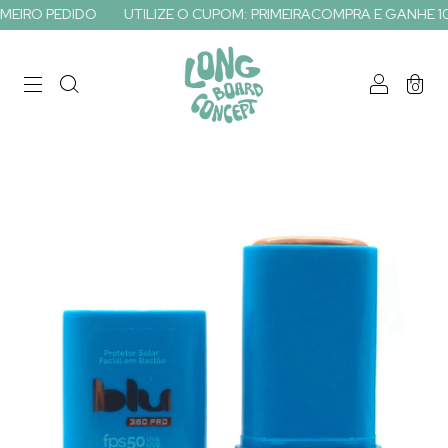
EIRO PEDIDO
UTILIZE O CUPOM: PRIMEIRACOMPRA E GANHE 10% 
0