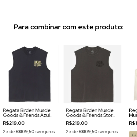
Para combinar com este produto:
Regata Birden Muscle
Regata Birden Muscle
Reg
Goods & Friends Azul
Goods & Friends Storm
Mus
Marinho
Chumbo
Are
R$219,00
R$219,00
R$
2
x de
R$109,50
sem juros
2
x de
R$109,50
sem juros
C