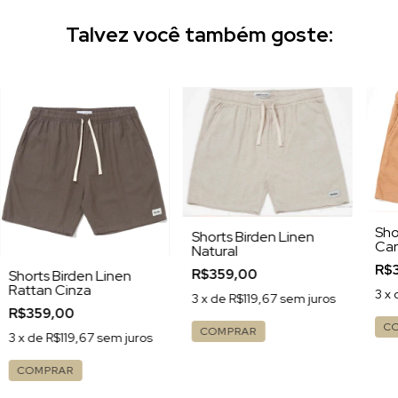
Talvez você também goste:
Sho
Shorts Birden Linen
Car
Natural
R$
R$359,00
Shorts Birden Linen
Rattan Cinza
3
x 
3
x de
R$119,67
sem juros
R$359,00
C
COMPRAR
3
x de
R$119,67
sem juros
COMPRAR