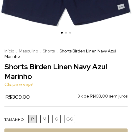
Início
.
Masculino
.
Shorts
.
Shorts Birden Linen Navy Azul
Marinho
Shorts Birden Linen Navy Azul
Marinho
Clique e veja!
R$309,00
3
x de
R$103,00
sem juros
P
M
G
GG
TAMANHO